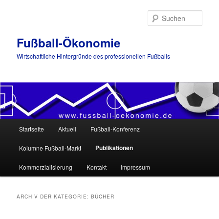
Such
Fußball-Ökonomie
Wirtschaftliche Hintergründe des professionellen Fußballs
Hauptmenü
Startseite
Aktuell
Fußball-Konferenz
Zum
Zum
Publikationen
Kolumne Fußball-Markt
Inhalt
sekundären
Kommerzialisierung
Kontakt
Impressum
wechseln
Inhalt
wechseln
ARCHIV DER KATEGORIE:
BÜCHER