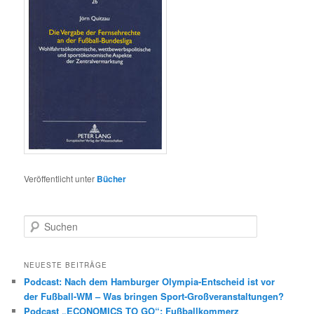
Veröffentlicht unter
Bücher
S
u
c
h
NEUESTE BEITRÄGE
e
Podcast: Nach dem Hamburger Olympia-Entscheid ist vor
n
der Fußball-WM – Was bringen Sport-Großveranstaltungen?
Podcast „ECONOMICS TO GO“: Fußballkommerz