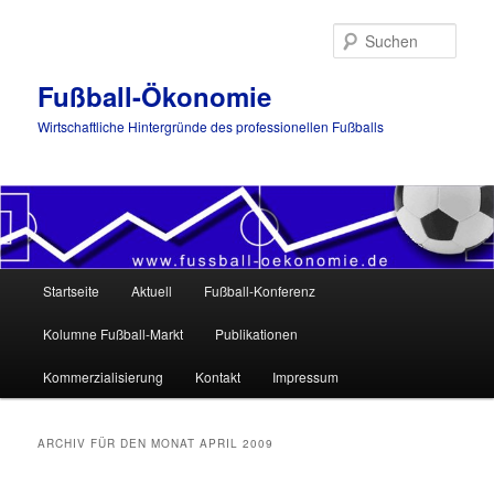
Such
Fußball-Ökonomie
Wirtschaftliche Hintergründe des professionellen Fußballs
Hauptmenü
Startseite
Aktuell
Fußball-Konferenz
Zum
Zum
Kolumne Fußball-Markt
Publikationen
Inhalt
sekundären
Kommerzialisierung
Kontakt
Impressum
wechseln
Inhalt
wechseln
ARCHIV FÜR DEN MONAT
APRIL 2009