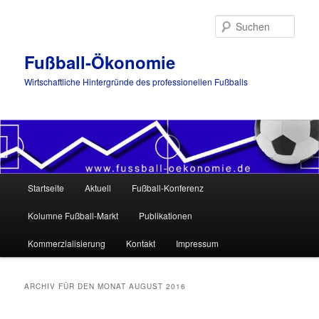
Such
Fußball-Ökonomie
Wirtschaftliche Hintergründe des professionellen Fußballs
Hauptmenü
Startseite
Aktuell
Fußball-Konferenz
Zum
Zum
Kolumne Fußball-Markt
Publikationen
Inhalt
sekundären
Kommerzialisierung
Kontakt
Impressum
wechseln
Inhalt
wechseln
ARCHIV FÜR DEN MONAT
AUGUST 2016