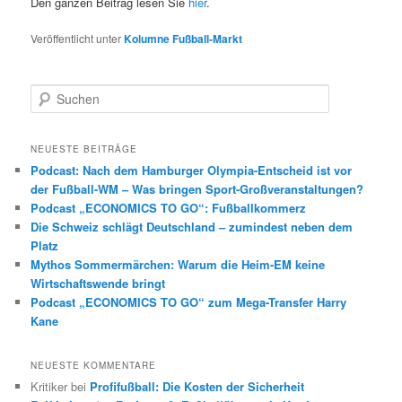
Den ganzen Beitrag lesen Sie
hier
.
Veröffentlicht unter
Kolumne Fußball-Markt
S
u
c
h
NEUESTE BEITRÄGE
e
Podcast: Nach dem Hamburger Olympia-Entscheid ist vor
n
der Fußball-WM – Was bringen Sport-Großveranstaltungen?
Podcast „ECONOMICS TO GO“: Fußballkommerz
Die Schweiz schlägt Deutschland – zumindest neben dem
Platz
Mythos Sommermärchen: Warum die Heim-EM keine
Wirtschaftswende bringt
Podcast „ECONOMICS TO GO“ zum Mega-Transfer Harry
Kane
NEUESTE KOMMENTARE
Kritiker
bei
Profifußball: Die Kosten der Sicherheit