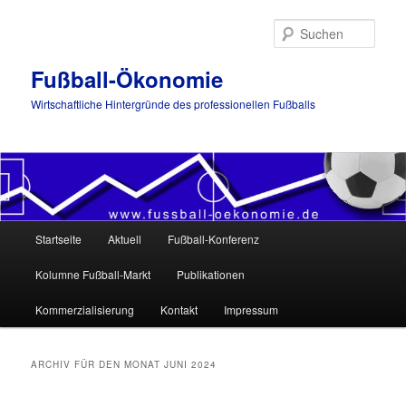
Such
Fußball-Ökonomie
Wirtschaftliche Hintergründe des professionellen Fußballs
Hauptmenü
Startseite
Aktuell
Fußball-Konferenz
Zum
Zum
Kolumne Fußball-Markt
Publikationen
Inhalt
sekundären
Kommerzialisierung
Kontakt
Impressum
wechseln
Inhalt
wechseln
ARCHIV FÜR DEN MONAT
JUNI 2024