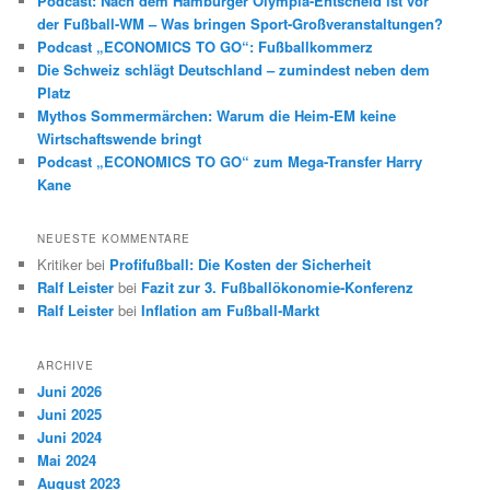
Podcast: Nach dem Hamburger Olympia-Entscheid ist vor
n
der Fußball-WM – Was bringen Sport-Großveranstaltungen?
Podcast „ECONOMICS TO GO“: Fußballkommerz
Die Schweiz schlägt Deutschland – zumindest neben dem
Platz
Mythos Sommermärchen: Warum die Heim-EM keine
Wirtschaftswende bringt
Podcast „ECONOMICS TO GO“ zum Mega-Transfer Harry
Kane
NEUESTE KOMMENTARE
Kritiker
bei
Profifußball: Die Kosten der Sicherheit
Ralf Leister
bei
Fazit zur 3. Fußballökonomie-Konferenz
Ralf Leister
bei
Inflation am Fußball-Markt
ARCHIVE
Juni 2026
Juni 2025
Juni 2024
Mai 2024
August 2023