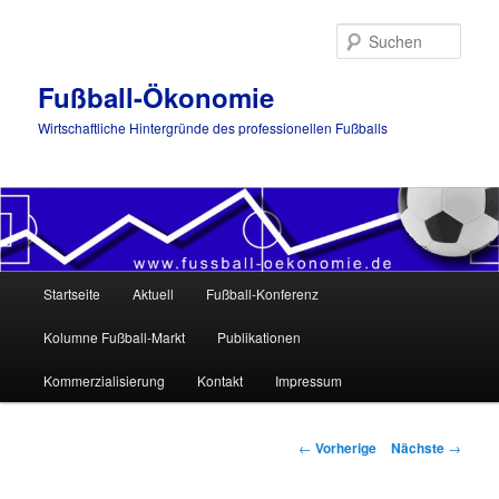
Such
Fußball-Ökonomie
Wirtschaftliche Hintergründe des professionellen Fußballs
Hauptmenü
Startseite
Aktuell
Fußball-Konferenz
Zum
Kolumne Fußball-Markt
Publikationen
Inhalt
Kommerzialisierung
Kontakt
Impressum
wechseln
Artikelnavigation
←
Vorherige
Nächste
→